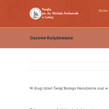
Przejdź
do
Strona
zawartości
Oazowe Kolędowanie
W drugi dzień Świąt Bożego Narodzenia oraz w