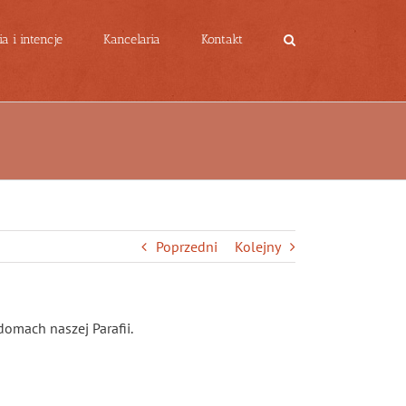
a i intencje
Kancelaria
Kontakt
Poprzedni
Kolejny
omach naszej Parafii.