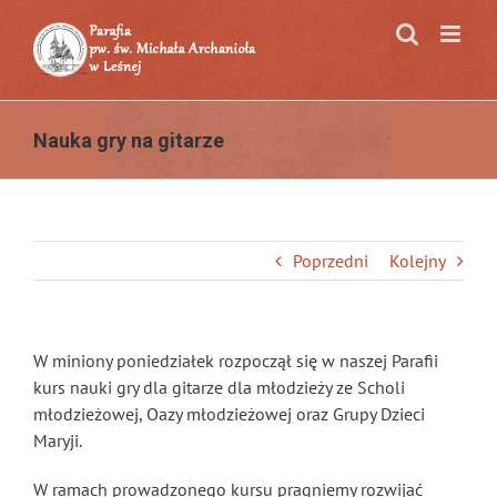
Przejdź
do
zawartości
Nauka gry na gitarze
Poprzedni
Kolejny
W miniony poniedziałek rozpoczął się w naszej Parafii
kurs nauki gry dla gitarze dla młodzieży ze Scholi
młodzieżowej, Oazy młodzieżowej oraz Grupy Dzieci
Maryji.
W ramach prowadzonego kursu pragniemy rozwijać