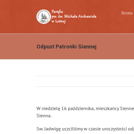
Przejdź
do
Strona
zawartości
Odpust Patronki Siennej
W niedzielę 16 października, mieszkańcy Siennej
Sienna.
Sw. Jadwigę uczciliśmy w czasie uroczystości o