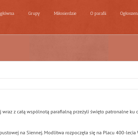
 główna
Grupy
Miłosierdzie
O parafii
Ogłoszeni
 wraz z całą wspólnotą parafialną przeżyli święto patronalne ku cz
dpustowej na Siennej. Modlitwa rozpoczęła się na Placu 400-lecia