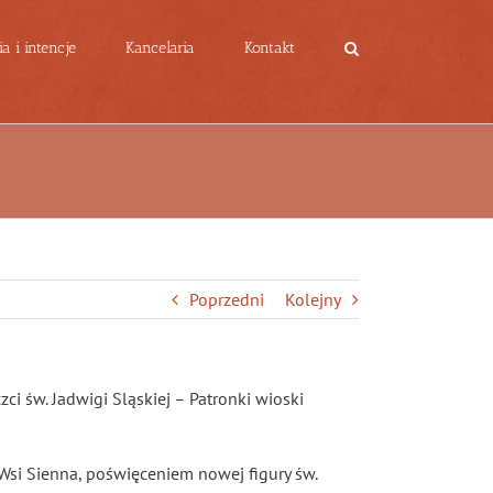
a i intencje
Kancelaria
Kontakt
Poprzedni
Kolejny
ci św. Jadwigi Sląskiej – Patronki wioski
 Wsi Sienna, poświęceniem nowej figury św.