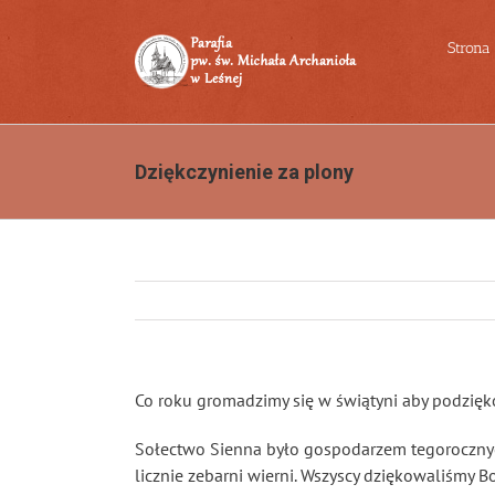
Przejdź
do
Strona
zawartości
Dziękczynienie za plony
Co roku gromadzimy się w świątyni aby podzięk
Sołectwo Sienna było gospodarzem tegorocznych 
licznie zebarni wierni. Wszyscy dziękowaliśmy Bo