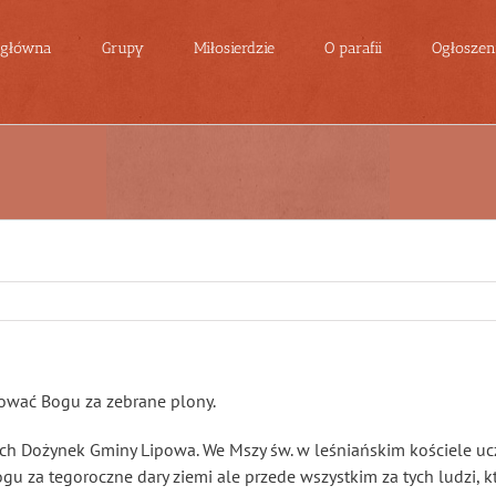
 główna
Grupy
Miłosierdzie
O parafii
Ogłoszeni
ować Bogu za zebrane plony.
Dożynek Gminy Lipowa. We Mszy św. w leśniańskim kościele uczest
gu za tegoroczne dary ziemi ale przede wszystkim za tych ludzi, kt