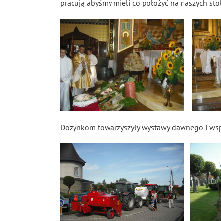
pracują abyśmy mieli co położyć na naszych sto
Dożynkom towarzyszyły wystawy dawnego i wspó