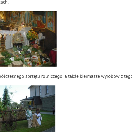
łach.
łczesnego sprzętu rolniczego, a także kiermasze wyrobów z teg