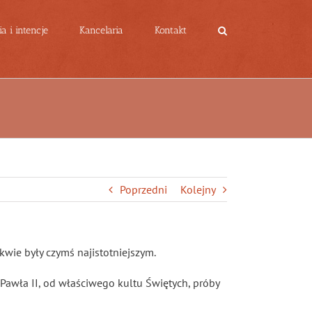
a i intencje
Kancelaria
Kontakt
Poprzedni
Kolejny
kwie były czymś najistotniejszym.
a Pawła II, od właściwego kultu Świętych, próby