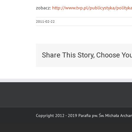
zobacz:
http://www.tvp.pl/publicystyka/poli
2011-02-22
Share This Story, Choose Yo
Copyright 2012 - 2019 Parafia pw. Św. Michała Archani