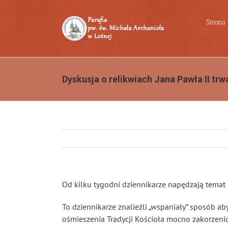
Przejdź
do
Strona
zawartości
Dyskusja o relikwiach Jana Pawła II trw
Od kilku tygodni dziennikarze napędzają temat re
To dziennikarze znalieźli „wspaniały” sposób ab
ośmieszenia Tradycji Kościoła mocno zakorzeni