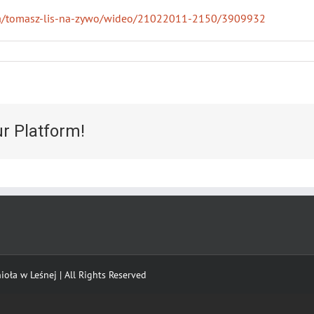
tyka/tomasz-lis-na-zywo/wideo/21022011-2150/3909932
ur Platform!
oła w Leśnej | All Rights Reserved